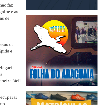
não faz
golpe e as
as de
asos de
ápida e
elegacia
ia
neira fácil
recuperar
jam