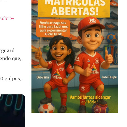
sobre-
erguard
sendo que,
10 golpes,