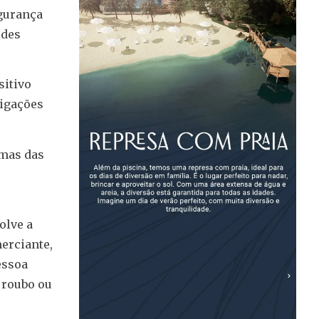
egurança
udes
sitivo
ligações
umas das
olve a
erciante,
essoa
 roubo ou