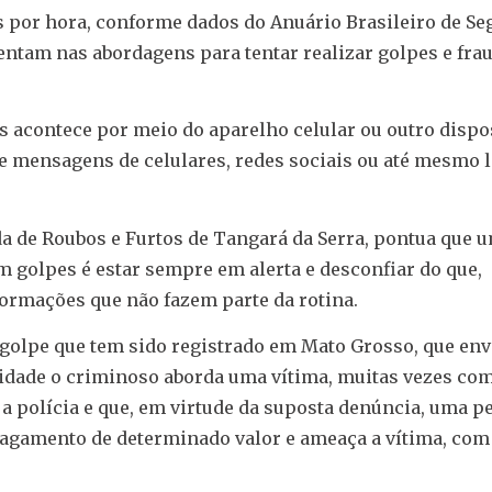
os por hora, conforme dados do Anuário Brasileiro de S
ventam nas abordagens para tentar realizar golpes e fra
s acontece por meio do aparelho celular ou outro dispo
os e mensagens de celulares, redes sociais ou até mesmo 
da de Roubos e Furtos de Tangará da Serra, pontua que 
m golpes é estar sempre em alerta e desconfiar do que,
formações que não fazem parte da rotina.
olpe que tem sido registrado em Mato Grosso, que env
alidade o criminoso aborda uma vítima, muitas vezes com
 a polícia e que, em virtude da suposta denúncia, uma p
o pagamento de determinado valor e ameaça a vítima, com