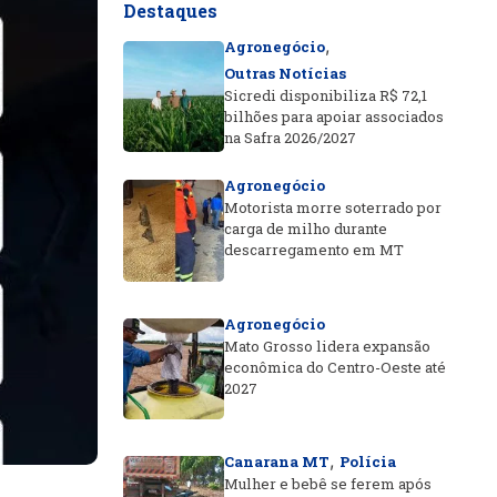
Destaques
,
Agronegócio
Outras Notícias
Sicredi disponibiliza R$ 72,1
bilhões para apoiar associados
na Safra 2026/2027
Agronegócio
Motorista morre soterrado por
carga de milho durante
descarregamento em MT
Agronegócio
Mato Grosso lidera expansão
econômica do Centro-Oeste até
2027
,
Canarana MT
Polícia
Mulher e bebê se ferem após