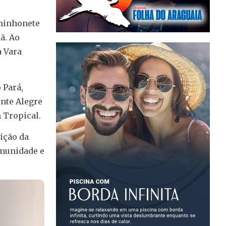
minhonete
ã. Ao
a Vara
 Pará,
nte Alegre
m Tropical.
ição da
omunidade e