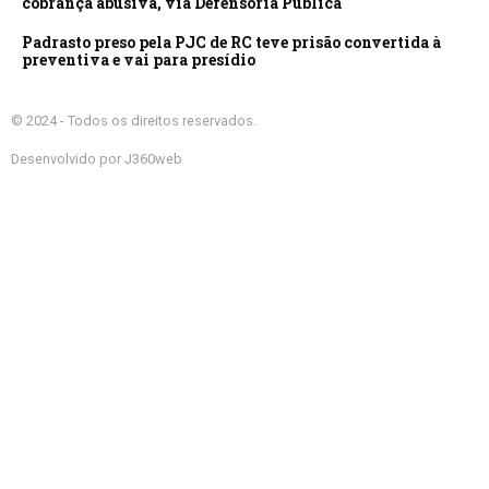
cobrança abusiva, via Defensoria Pública
Padrasto preso pela PJC de RC teve prisão convertida à
preventiva e vai para presídio
© 2024 - Todos os direitos reservados.
Desenvolvido por J360web